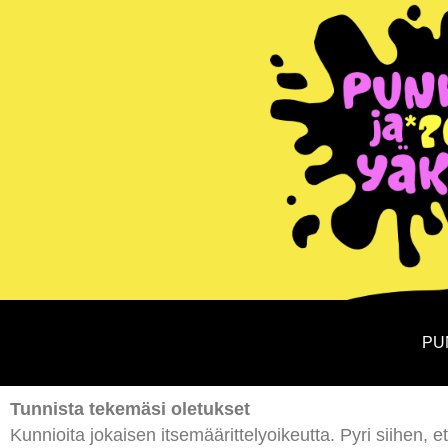
PU
Tunnista tekemäsi oletukset
Kunnioita jokaisen itsemäärittelyoikeutta. Pyri siihen, et