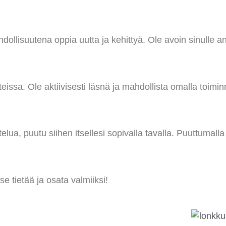
ollisuutena oppia uutta ja kehittyä. Ole avoin sinulle ann
nteissa. Ole aktiivisesti läsnä ja mahdollista omalla toim
telua, puutu siihen itsellesi sopivalla tavalla. Puuttumal
e tietää ja osata valmiiksi!