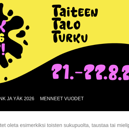
NK JA YÄK 2026
MENNEET VUODET
tet oleta esimerkiksi toisten sukupuolta, taustaa tai mieli