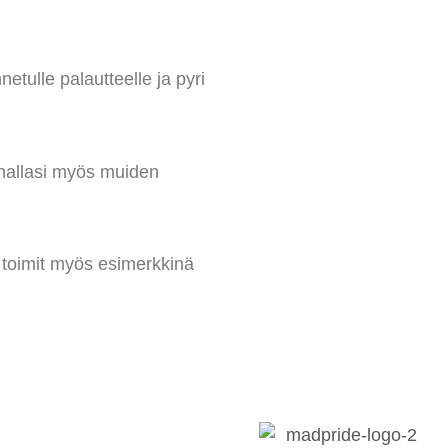
etulle palautteelle ja pyri
innallasi myös muiden
la toimit myös esimerkkinä